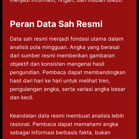
menjadi informatif, ringan, dan mudah diikuti.
Peran Data Sah Resmi
Data sah resmi menjadi fondasi utama dalam
analisis pola mingguan. Angka yang berasal
dari sumber resmi memberikan gambaran
objektif dan konsisten mengenai hasil
pengundian. Pembaca dapat membandingkan
hasil dari hari ke hari untuk melihat tren,
pengulangan angka, serta variasi angka besar
dan kecil.
Keandalan data resmi membuat analisis lebih
rasional. Pembaca dapat memahami angka
sebagai informasi berbasis fakta, bukan