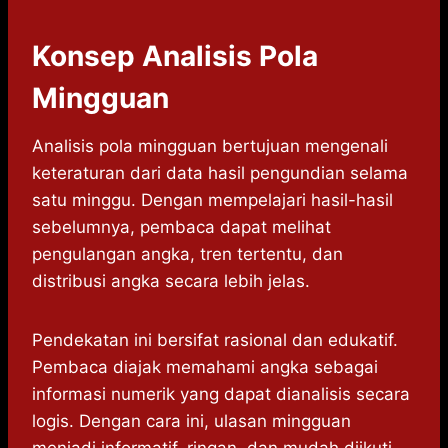
Konsep Analisis Pola
Mingguan
Analisis pola mingguan bertujuan mengenali
keteraturan dari data hasil pengundian selama
satu minggu. Dengan mempelajari hasil-hasil
sebelumnya, pembaca dapat melihat
pengulangan angka, tren tertentu, dan
distribusi angka secara lebih jelas.
Pendekatan ini bersifat rasional dan edukatif.
Pembaca diajak memahami angka sebagai
informasi numerik yang dapat dianalisis secara
logis. Dengan cara ini, ulasan mingguan