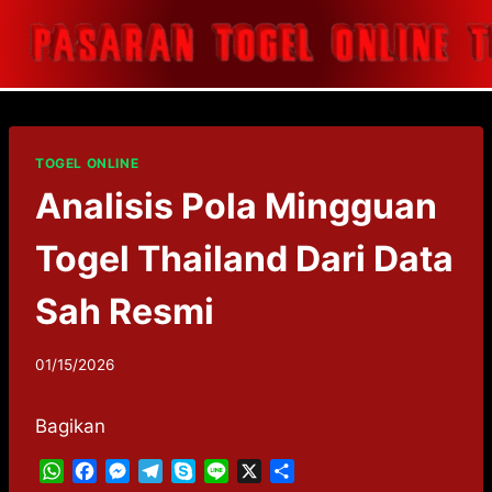
Skip
to
content
TOGEL ONLINE
Analisis Pola Mingguan
Togel Thailand Dari Data
Sah Resmi
01/15/2026
Bagikan
W
F
M
T
S
L
X
S