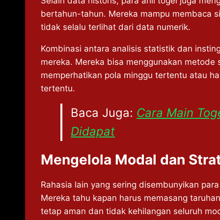
Selain data historis, para ahli togel juga me
bertahun-tahun. Mereka mampu membaca sit
tidak selalu terlihat dari data numerik.
Kombinasi antara analisis statistik dan instin
mereka. Mereka bisa menggunakan metode sep
memperhatikan pola minggu tertentu atau h
tertentu.
Baca Juga:
Cara Main Tog
Didapat
Mengelola Modal dan Stra
Rahasia lain yang sering disembunyikan para 
Mereka tahu kapan harus memasang taruhan 
tetap aman dan tidak kehilangan seluruh mo