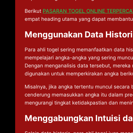
Berikut
PASARAN TOGEL ONLINE TERPERCA
empat heading utama yang dapat membantu
Menggunakan Data Histori
Para ahli togel sering memanfaatkan data hi
mempelajari angka-angka yang sering muncul
Dengan menganalisis data tersebut, mereka
digunakan untuk memperkirakan angka berik
Misalnya, jika angka tertentu muncul secara
cenderung memasukkan angka itu dalam pred
mengurangi tingkat ketidakpastian dan meni
Menggabungkan Intuisi dan