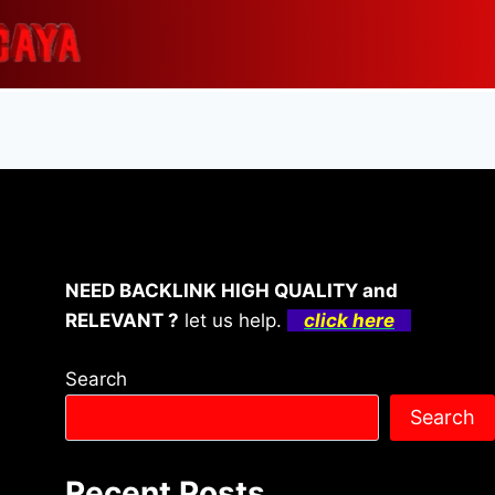
NEED BACKLINK HIGH QUALITY and
RELEVANT ?
let us help.
click here
Search
Search
Recent Posts