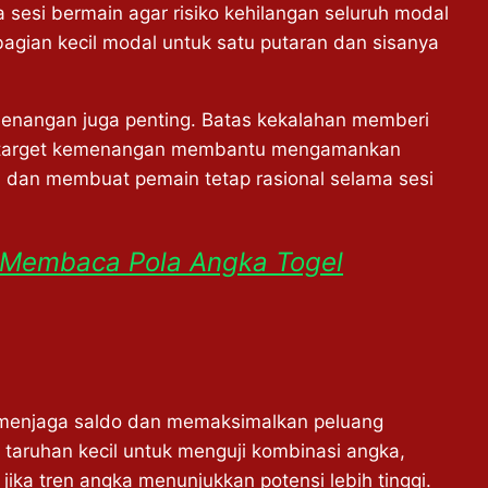
sesi bermain agar risiko kehilangan seluruh modal
bagian kecil modal untuk satu putaran dan sisanya
enangan juga penting. Batas kekalahan memberi
ra target kemenangan membantu mengamankan
n dan membuat pemain tetap rasional selama sesi
 Membaca Pola Angka Togel
menjaga saldo dan memaksimalkan peluang
aruhan kecil untuk menguji kombinasi angka,
ka tren angka menunjukkan potensi lebih tinggi.