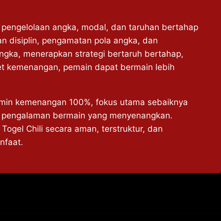
 pengelolaan angka, modal, dan taruhan bertahap
 disiplin, pengamatan pola angka, dan
ngka, menerapkan strategi bertaruh bertahap,
et kemenangan, pemain dapat bermain lebih
amin kemenangan 100%, fokus utama sebaiknya
dan pengalaman bermain yang menyenangkan.
gel Chili secara aman, terstruktur, dan
nfaat.