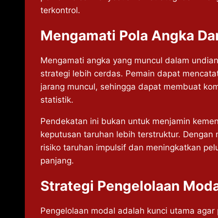
terkontrol.
Mengamati Pola Angka Dan
Mengamati angka yang muncul dalam undia
strategi lebih cerdas. Pemain dapat mencat
jarang muncul, sehingga dapat membuat komb
statistik.
Pendekatan ini bukan untuk menjamin keme
keputusan taruhan lebih terstruktur. Denga
risiko taruhan impulsif dan meningkatkan p
panjang.
Strategi Pengelolaan Moda
Pengelolaan modal adalah kunci utama agar 