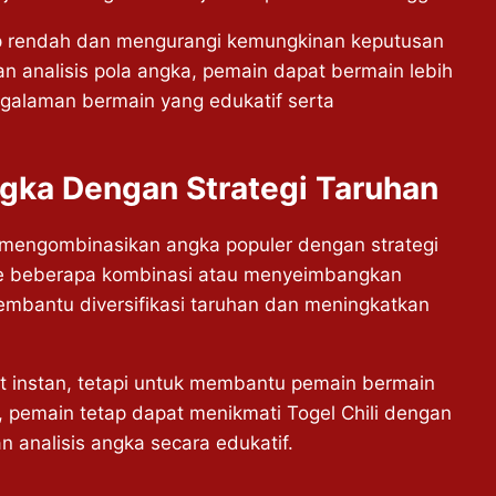
tap rendah dan mengurangi kemungkinan keputusan
n analisis pola angka, pemain dapat bermain lebih
ngalaman bermain yang edukatif serta
gka Dengan Strategi Taruhan
 mengombinasikan angka populer dengan strategi
 ke beberapa kombinasi atau menyeimbangkan
membantu diversifikasi taruhan dan meningkatkan
t instan, tetapi untuk membantu pemain bermain
ni, pemain tetap dapat menikmati Togel Chili dengan
 analisis angka secara edukatif.