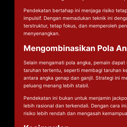
Pendekatan bertahap ini menjaga risiko te
impulsif. Dengan memadukan teknik ini denga
terstruktur, tetap fokus, dan memperoleh pe
menyenangkan.
Mengombinasikan Pola An
Selain mengamati pola angka, pemain dapat
taruhan tertentu, seperti membagi taruhan
antara angka genap dan ganjil. Strategi ini 
peluang menang lebih stabil.
Pendekatan ini bukan untuk menjamin jackpo
lebih rasional dan terkendali. Dengan cara i
risiko lebih rendah dan mengasah kemampuan