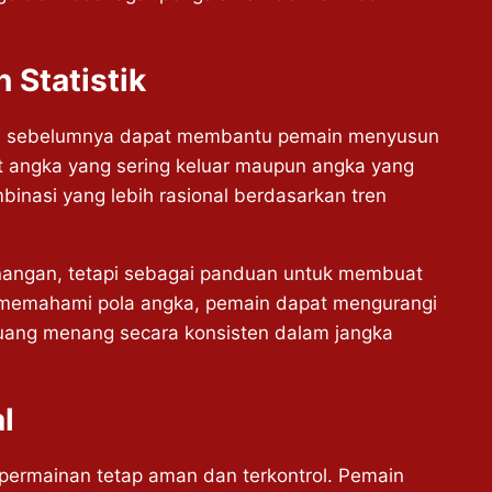
 Statistik
n sebelumnya dapat membantu pemain menyusun
at angka yang sering keluar maupun angka yang
inasi yang lebih rasional berdasarkan tren
nangan, tetapi sebagai panduan untuk membuat
n memahami pola angka, pemain dapat mengurangi
eluang menang secara konsisten dalam jangka
l
permainan tetap aman dan terkontrol. Pemain