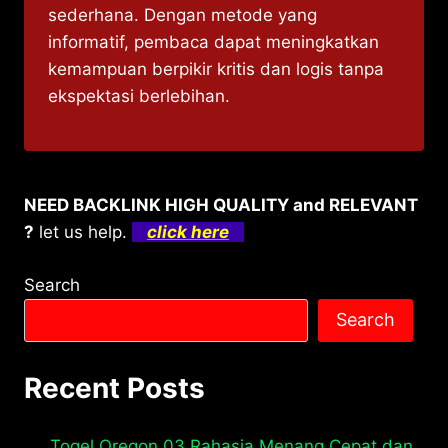
sederhana. Dengan metode yang
informatif, pembaca dapat meningkatkan
kemampuan berpikir kritis dan logis tanpa
ekspektasi berlebihan.
NEED BACKLINK HIGH QUALITY and RELEVANT
?
let us help.
click here
Search
Search
Recent Posts
Togel Oregon 03 Rahasia Menang Cepat dan