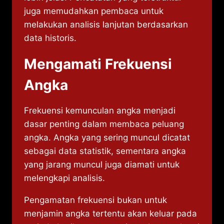
juga memudahkan pembaca untuk
melakukan analisis lanjutan berdasarkan
data historis.
Mengamati Frekuensi
Angka
Frekuensi kemunculan angka menjadi
dasar penting dalam membaca peluang
angka. Angka yang sering muncul dicatat
sebagai data statistik, sementara angka
yang jarang muncul juga diamati untuk
melengkapi analisis.
Pengamatan frekuensi bukan untuk
menjamin angka tertentu akan keluar pada