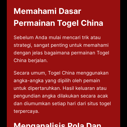
Memahami Dasar
Permainan Togel China
Sebelum Anda mulai mencari trik atau
strategi, sangat penting untuk memahami
dengan jelas bagaimana permainan Togel
China berjalan.
Secara umum, Togel China menggunakan
angka-angka yang dipilih oleh pemain
untuk dipertaruhkan. Hasil keluaran atau
pengundian angka dilakukan secara acak
dan diumumkan setiap hari dari situs togel
terpercaya.
Menganalisis Pola Dan