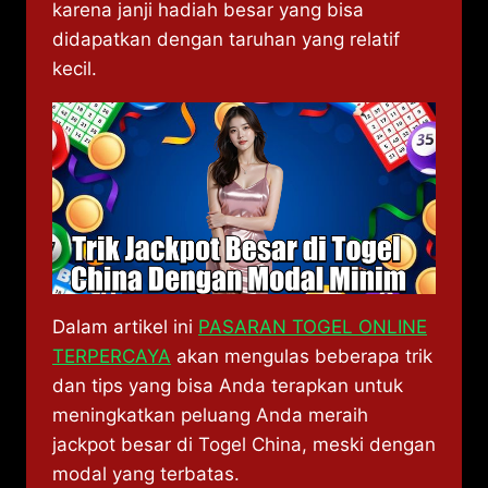
karena janji hadiah besar yang bisa
didapatkan dengan taruhan yang relatif
kecil.
Dalam artikel ini
PASARAN TOGEL ONLINE
TERPERCAYA
akan mengulas beberapa trik
dan tips yang bisa Anda terapkan untuk
meningkatkan peluang Anda meraih
jackpot besar di Togel China, meski dengan
modal yang terbatas.