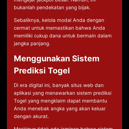
bukanlah pendekatan yang bijak.
Sebaliknya, kelola modal Anda dengan
cermat untuk memastikan bahwa Anda
memiliki cukup dana untuk bermain dalam
jangka panjang.
Menggunakan Sistem
Prediksi Togel
Di era digital ini, banyak situs web dan
aplikasi yang menawarkan sistem prediksi
Togel yang mengklaim dapat membantu
Anda menebak angka yang akan keluar
dengan akurat.