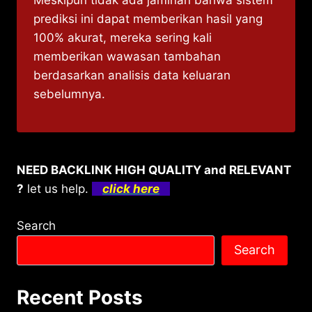
Meskipun tidak ada jaminan bahwa sistem
prediksi ini dapat memberikan hasil yang
100% akurat, mereka sering kali
memberikan wawasan tambahan
berdasarkan analisis data keluaran
sebelumnya.
NEED BACKLINK HIGH QUALITY and RELEVANT
?
let us help.
click here
Search
Search
Recent Posts