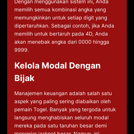
Dengan menggunakan sistem ini, Anda
memilih semua kombinasi angka yang
memungkinkan untuk setiap digit yang
dipertaruhkan. Sebagai contoh, jika Anda
memilih untuk bertaruh pada 4D, Anda
akan menebak angka dari 0000 hingga
9999.
Kelola Modal Dengan
Bijak
Manajemen keuangan adalah salah satu
aspek yang paling sering diabaikan oleh
pemain Togel. Banyak yang tergoda untuk
langsung menghabiskan seluruh modal
mereka pada satu taruhan besar demi
mengejar jackpot besar. Namun, ini