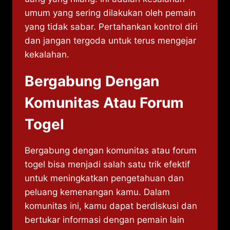
umum yang sering dilakukan oleh pemain
yang tidak sabar. Pertahankan kontrol diri
dan jangan tergoda untuk terus mengejar
kekalahan.
Bergabung Dengan
Komunitas Atau Forum
Togel
Bergabung dengan komunitas atau forum
togel bisa menjadi salah satu trik efektif
untuk meningkatkan pengetahuan dan
peluang kemenangan kamu. Dalam
komunitas ini, kamu dapat berdiskusi dan
bertukar informasi dengan pemain lain