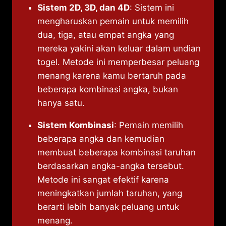
Sistem 2D, 3D, dan 4D
: Sistem ini
mengharuskan pemain untuk memilih
dua, tiga, atau empat angka yang
mereka yakini akan keluar dalam undian
togel. Metode ini memperbesar peluang
menang karena kamu bertaruh pada
beberapa kombinasi angka, bukan
hanya satu.
Sistem Kombinasi
: Pemain memilih
beberapa angka dan kemudian
membuat beberapa kombinasi taruhan
berdasarkan angka-angka tersebut.
Metode ini sangat efektif karena
meningkatkan jumlah taruhan, yang
berarti lebih banyak peluang untuk
menang.