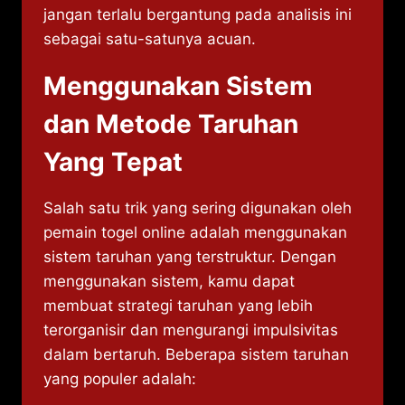
jangan terlalu bergantung pada analisis ini
sebagai satu-satunya acuan.
Menggunakan Sistem
dan Metode Taruhan
Yang Tepat
Salah satu trik yang sering digunakan oleh
pemain togel online adalah menggunakan
sistem taruhan yang terstruktur. Dengan
menggunakan sistem, kamu dapat
membuat strategi taruhan yang lebih
terorganisir dan mengurangi impulsivitas
dalam bertaruh. Beberapa sistem taruhan
yang populer adalah: