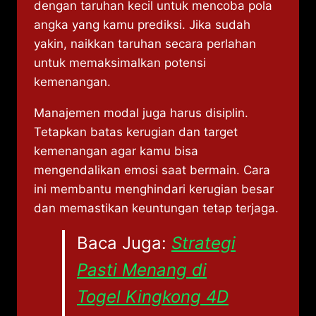
dengan taruhan kecil untuk mencoba pola
angka yang kamu prediksi. Jika sudah
yakin, naikkan taruhan secara perlahan
untuk memaksimalkan potensi
kemenangan.
Manajemen modal juga harus disiplin.
Tetapkan batas kerugian dan target
kemenangan agar kamu bisa
mengendalikan emosi saat bermain. Cara
ini membantu menghindari kerugian besar
dan memastikan keuntungan tetap terjaga.
Baca Juga:
Strategi
Pasti Menang di
Togel Kingkong 4D