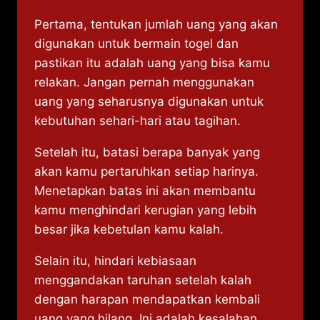
Pertama, tentukan jumlah uang yang akan
digunakan untuk bermain togel dan
pastikan itu adalah uang yang bisa kamu
relakan. Jangan pernah menggunakan
uang yang seharusnya digunakan untuk
kebutuhan sehari-hari atau tagihan.
Setelah itu, batasi berapa banyak yang
akan kamu pertaruhkan setiap harinya.
Menetapkan batas ini akan membantu
kamu menghindari kerugian yang lebih
besar jika kebetulan kamu kalah.
Selain itu, hindari kebiasaan
menggandakan taruhan setelah kalah
dengan harapan mendapatkan kembali
uang yang hilang. Ini adalah kesalahan