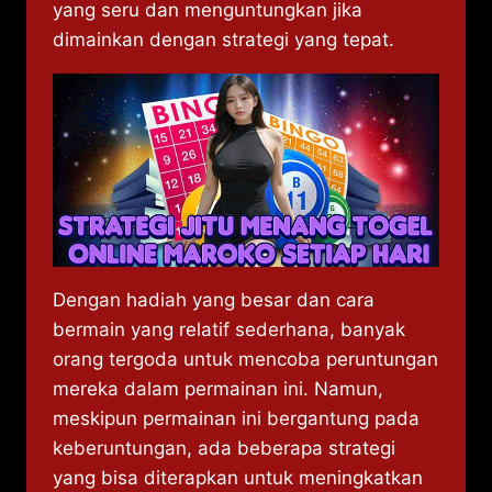
yang seru dan menguntungkan jika
dimainkan dengan strategi yang tepat.
Dengan hadiah yang besar dan cara
bermain yang relatif sederhana, banyak
orang tergoda untuk mencoba peruntungan
mereka dalam permainan ini. Namun,
meskipun permainan ini bergantung pada
keberuntungan, ada beberapa strategi
yang bisa diterapkan untuk meningkatkan