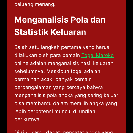
peluang menang.
Menganalisis Pola dan
Statistik Keluaran
Salah satu langkah pertama yang harus
dilakukan oleh para pemain
Togel Maroko
online adalah menganalisis hasil keluaran
sebelumnya. Meskipun togel adalah
permainan acak, banyak pemain
berpengalaman yang percaya bahwa
menganalisis pola angka yang sering keluar
bisa membantu dalam memilih angka yang
lebih berpotensi muncul di undian
berikutnya.
Di sini, kamu dapat mencatat angka yang