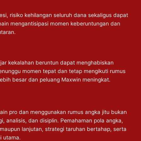
, risiko kehilangan seluruh dana sekaligus dapat
emain mengantisipasi momen keberuntungan dan
taran.
ar kekalahan beruntun dapat menghabiskan
menunggu momen tepat dan tetap mengikuti rumus
lebih besar dan peluang Maxwin meningkat.
ain pro dan menggunakan rumus angka jitu bukan
gi, analisis, dan disiplin. Pemahaman pola angka,
maupun lanjutan, strategi taruhan bertahap, serta
i utama.