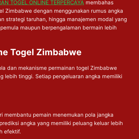
AN TOGEL ONLINE TERPERCAYA
membahas
togel Zimbabwe dengan menggunakan rumus angka
unan strategi taruhan, hingga manajemen modal yang
n pemula maupun berpengalaman bermain lebih
me Togel Zimbabwe
la dan mekanisme permainan togel Zimbabwe
lebih tinggi. Setiap pengeluaran angka memiliki
hari membantu pemain menemukan pola jangka
ediksi angka yang memiliki peluang keluar lebih
 efektif.