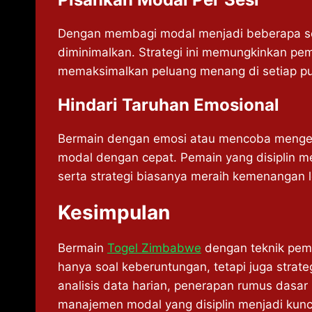
Dengan membagi modal menjadi beberapa sesi
diminimalkan. Strategi ini memungkinkan p
memaksimalkan peluang menang di setiap pu
Hindari Taruhan Emosional
Bermain dengan emosi atau mencoba mengej
modal dengan cepat. Pemain yang disiplin 
serta strategi biasanya meraih kemenangan 
Kesimpulan
Bermain
Togel Zimbabwe
dengan teknik pem
hanya soal keberuntungan, tetapi juga strate
analisis data harian, penerapan rumus dasar 
manajemen modal yang disiplin menjadi kunc