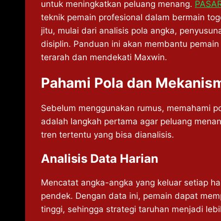
untuk meningkatkan peluang menang.
PASAR
teknik pemain profesional dalam bermain 
jitu, mulai dari analisis pola angka, penyus
disiplin. Panduan ini akan membantu pemai
terarah dan mendekati Maxwin.
Pahami Pola dan Mekanis
Sebelum menggunakan rumus, memahami po
adalah langkah pertama agar peluang menang 
tren tertentu yang bisa dianalisis.
Analisis Data Harian
Mencatat angka-angka yang keluar setiap 
pendek. Dengan data ini, pemain dapat mempr
tinggi, sehingga strategi taruhan menjadi lebih