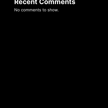
Recent Comments
No comments to show.