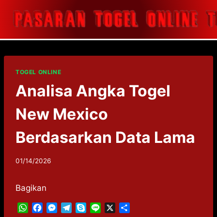
Skip
to
content
TOGEL ONLINE
Analisa Angka Togel
New Mexico
Berdasarkan Data Lama
01/14/2026
Bagikan
W
F
M
T
S
L
X
S