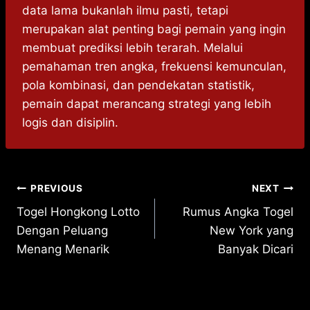
data lama bukanlah ilmu pasti, tetapi
merupakan alat penting bagi pemain yang ingin
membuat prediksi lebih terarah. Melalui
pemahaman tren angka, frekuensi kemunculan,
pola kombinasi, dan pendekatan statistik,
pemain dapat merancang strategi yang lebih
logis dan disiplin.
Post
PREVIOUS
NEXT
Togel Hongkong Lotto
Rumus Angka Togel
navigation
Dengan Peluang
New York yang
Menang Menarik
Banyak Dicari