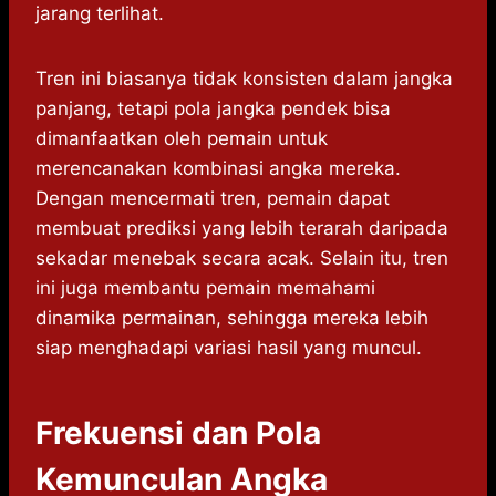
jarang terlihat.
Tren ini biasanya tidak konsisten dalam jangka
panjang, tetapi pola jangka pendek bisa
dimanfaatkan oleh pemain untuk
merencanakan kombinasi angka mereka.
Dengan mencermati tren, pemain dapat
membuat prediksi yang lebih terarah daripada
sekadar menebak secara acak. Selain itu, tren
ini juga membantu pemain memahami
dinamika permainan, sehingga mereka lebih
siap menghadapi variasi hasil yang muncul.
Frekuensi dan Pola
Kemunculan Angka