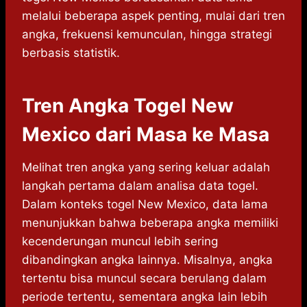
melalui beberapa aspek penting, mulai dari tren
angka, frekuensi kemunculan, hingga strategi
berbasis statistik.
Tren Angka Togel New
Mexico dari Masa ke Masa
Melihat tren angka yang sering keluar adalah
langkah pertama dalam analisa data togel.
Dalam konteks togel New Mexico, data lama
menunjukkan bahwa beberapa angka memiliki
kecenderungan muncul lebih sering
dibandingkan angka lainnya. Misalnya, angka
tertentu bisa muncul secara berulang dalam
periode tertentu, sementara angka lain lebih