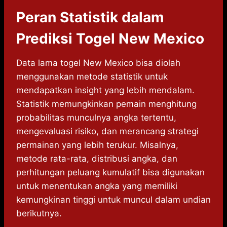
Peran Statistik dalam
Prediksi Togel New Mexico
Data lama togel New Mexico bisa diolah
menggunakan metode statistik untuk
mendapatkan insight yang lebih mendalam.
Statistik memungkinkan pemain menghitung
probabilitas munculnya angka tertentu,
mengevaluasi risiko, dan merancang strategi
permainan yang lebih terukur. Misalnya,
metode rata-rata, distribusi angka, dan
perhitungan peluang kumulatif bisa digunakan
untuk menentukan angka yang memiliki
kemungkinan tinggi untuk muncul dalam undian
berikutnya.