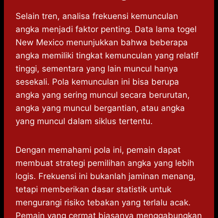
Selain tren, analisa frekuensi kemunculan
angka menjadi faktor penting. Data lama togel
New Mexico menunjukkan bahwa beberapa
angka memiliki tingkat kemunculan yang relatif
tinggi, sementara yang lain muncul hanya
sesekali. Pola kemunculan ini bisa berupa
angka yang sering muncul secara berurutan,
angka yang muncul bergantian, atau angka
yang muncul dalam siklus tertentu.
Dengan memahami pola ini, pemain dapat
membuat strategi pemilihan angka yang lebih
logis. Frekuensi ini bukanlah jaminan menang,
tetapi memberikan dasar statistik untuk
mengurangi risiko tebakan yang terlalu acak.
Pemain yang cermat biasanya menggabungkan