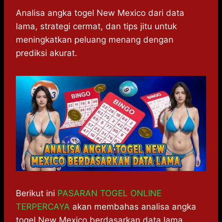
h
a
e
e
k
i
h
a
c
s
l
y
n
a
Analisa angka togel New Mexico dari data
t
e
s
e
p
e
r
lama, strategi cermat, dan tips jitu untuk
s
b
e
g
e
e
meningkatkan peluang menang dengan
A
o
n
r
prediksi akurat.
p
o
g
a
p
k
e
m
r
Berikut ini
PASARAN TOGEL ONLINE
TERPERCAYA
akan membahas analisa angka
togel New Mexico berdasarkan data lama