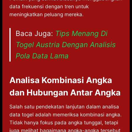
data frekuensi dengan tren untuk
meningkatkan peluang mereka.
Baca Juga:
Tips Menang Di
Togel Austria Dengan Analisis
Pola Data Lama
Analisa Kombinasi Angka
dan Hubungan Antar Angka
Salah satu pendekatan lanjutan dalam analisa
data togel adalah memeriksa kombinasi angka.
Tidak hanya fokus pada angka tunggal, tetapi
juga melihat bagaimana angka-angka tersebut