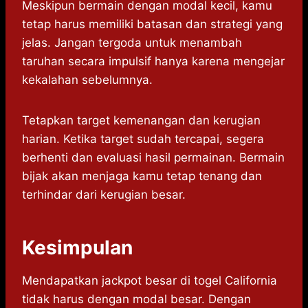
Meskipun bermain dengan modal kecil, kamu
tetap harus memiliki batasan dan strategi yang
jelas. Jangan tergoda untuk menambah
taruhan secara impulsif hanya karena mengejar
kekalahan sebelumnya.
Tetapkan target kemenangan dan kerugian
harian. Ketika target sudah tercapai, segera
berhenti dan evaluasi hasil permainan. Bermain
bijak akan menjaga kamu tetap tenang dan
terhindar dari kerugian besar.
Kesimpulan
Mendapatkan jackpot besar di togel California
tidak harus dengan modal besar. Dengan