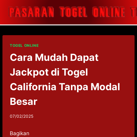
Skip
to
content
TOGEL ONLINE
Cara Mudah Dapat
Jackpot di Togel
California Tanpa Modal
Besar
07/02/2025
Bagikan