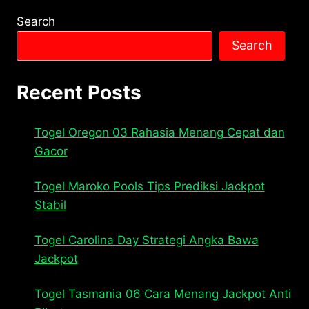
Search
Search
Recent Posts
Togel Oregon 03 Rahasia Menang Cepat dan
Gacor
Togel Maroko Pools Tips Prediksi Jackpot
Stabil
Togel Carolina Day Strategi Angka Bawa
Jackpot
Togel Tasmania 06 Cara Menang Jackpot Anti