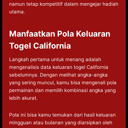
namun tetap kompetitif dalam mengejar hadiah
utama.
Manfaatkan Pola Keluaran
Togel California
Langkah pertama untuk menang adalah
menganalisis data keluaran togel California
sebelumnya. Dengan melihat angka-angka
yang sering muncul, kamu bisa mengenali pola
permainan dan memilih kombinasi angka yang
lebih akurat.
Pola ini bisa kamu temukan dari hasil keluaran
mingguan atau bulanan yang diarsipkan oleh