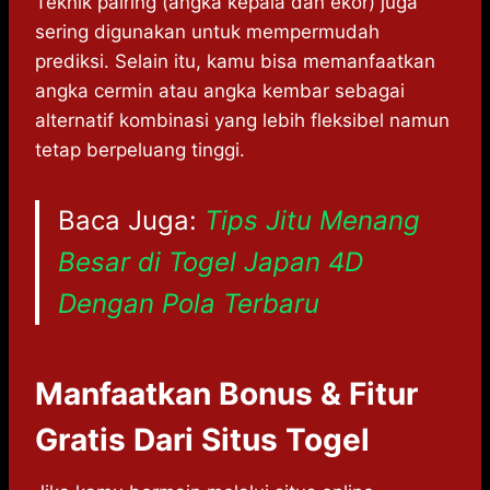
Teknik pairing (angka kepala dan ekor) juga
sering digunakan untuk mempermudah
prediksi. Selain itu, kamu bisa memanfaatkan
angka cermin atau angka kembar sebagai
alternatif kombinasi yang lebih fleksibel namun
tetap berpeluang tinggi.
Baca Juga:
Tips Jitu Menang
Besar di Togel Japan 4D
Dengan Pola Terbaru
Manfaatkan Bonus & Fitur
Gratis Dari Situs Togel