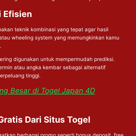
 Efisien
kan teknik kombinasi yang tepat agar hasil
x atau wheeling system yang memungkinkan kamu
.
 sering digunakan untuk mempermudah prediksi.
rmin atau angka kembar sebagai alternatif
erpeluang tinggi.
ng Besar di Togel Japan 4D
ratis Dari Situs Togel
faatkan berbagai promo seperti bonus deposit, free