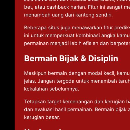
bet, atau cashback harian. Fitur ini sanga
menambah uang dari kantong sendiri.
Beberapa situs juga menawarkan fitur prediks
ini untuk memperkuat kombinasi angka kam
permainan menjadi lebih efisien dan berpote
Bermain Bijak & Disiplin
Meskipun bermain dengan modal kecil, kamu 
jelas. Jangan tergoda untuk menambah taruh
kekalahan sebelumnya.
Tetapkan target kemenangan dan kerugian har
dan evaluasi hasil permainan. Bermain bijak
kerugian besar.